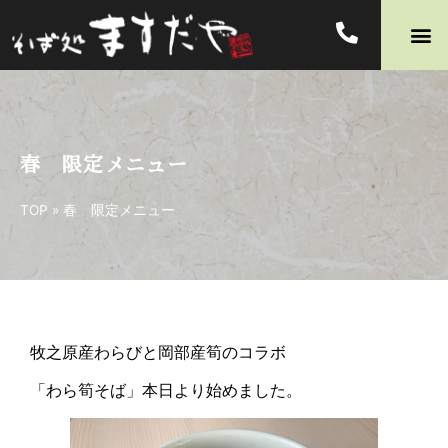
春 限定メニュー
TOP
»
春 限定メニュー
牧之原産わらびと岡部産筍のコラボ
「わら筍そば」本日より始めました。